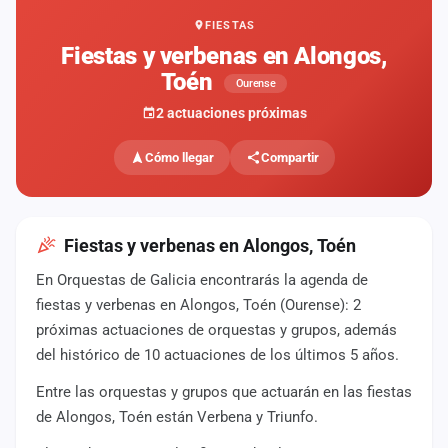
FIESTAS
Mapa
de
Fiestas y verbenas en Alongos,
fiestas
Toén
Ourense
Componentes
2 actuaciones próximas
Fichajes
Cómo llegar
Compartir
Agencias
Rankings
Fiestas y verbenas en Alongos, Toén
En Orquestas de Galicia encontrarás la agenda de
Vídeos
fiestas y verbenas en Alongos, Toén (Ourense): 2
próximas actuaciones de orquestas y grupos, además
Anuncios
del histórico de 10 actuaciones de los últimos 5 años.
Entre las orquestas y grupos que actuarán en las fiestas
Iniciar
sesión
de Alongos, Toén están Verbena y Triunfo.
Crear