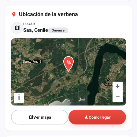
cuenta
Ubicación de la verbena
Administración
LUGAR
Saa, Cenlle
Ourense
Contacto
+
–
i
Ver mapa
Cómo llegar