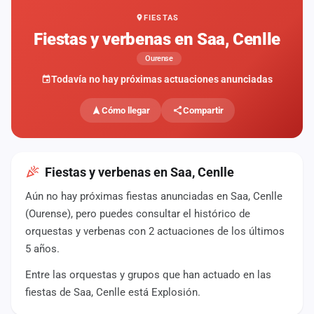
FIESTAS
Mapa
de
Fiestas y verbenas en Saa, Cenlle
fiestas
Ourense
Componentes
Todavía no hay próximas actuaciones anunciadas
Fichajes
Cómo llegar
Compartir
Agencias
Rankings
Fiestas y verbenas en Saa, Cenlle
Aún no hay próximas fiestas anunciadas en Saa, Cenlle
Vídeos
(Ourense), pero puedes consultar el histórico de
orquestas y verbenas con 2 actuaciones de los últimos
Anuncios
5 años.
Entre las orquestas y grupos que han actuado en las
Iniciar
sesión
fiestas de Saa, Cenlle está Explosión.
Crear