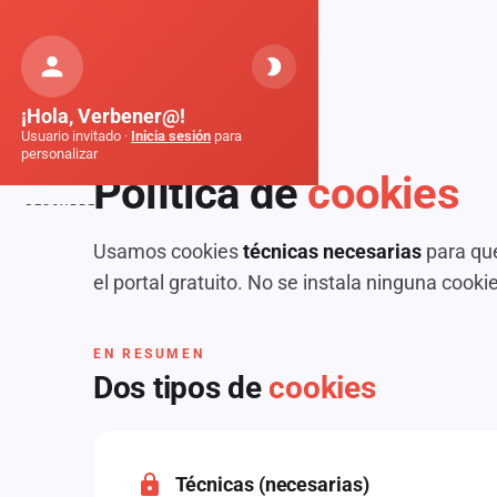
Orquestas
de Galicia
Inicio
Cookies
¡Hola, Verbener@!
Usuario invitado ·
Inicia sesión
para
personalizar
LEGAL · PRIVACIDAD
Política de
cookies
DESCUBRE
Inicio
Usamos cookies
técnicas necesarias
para que
el portal gratuito. No se instala ninguna cooki
Noticias
Formaciones
EN RESUMEN
Dos tipos de
cookies
Fiestas
Mapa de fiestas
Componentes
Técnicas (necesarias)