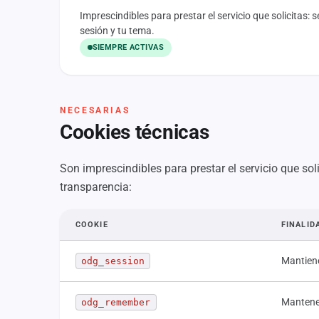
Fichajes
Imprescindibles para prestar el servicio que solicitas: se
sesión y tu tema.
Agencias
SIEMPRE ACTIVAS
Rankings
Vídeos
NECESARIAS
Anuncios
Cookies técnicas
Iniciar sesión
Son imprescindibles para prestar el servicio que sol
transparencia:
Crear cuenta
Administración
COOKIE
FINALID
Contacto
Mantiene
odg_session
Mantener
odg_remember