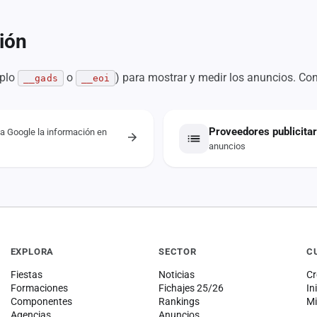
ión
mplo
o
) para mostrar y medir los anuncios. Cons
__gads
__eoi
Proveedores publicitar
a Google la información en
anuncios
EXPLORA
SECTOR
C
Fiestas
Noticias
Cr
Formaciones
Fichajes 25/26
In
Componentes
Rankings
Mi
Agencias
Anuncios