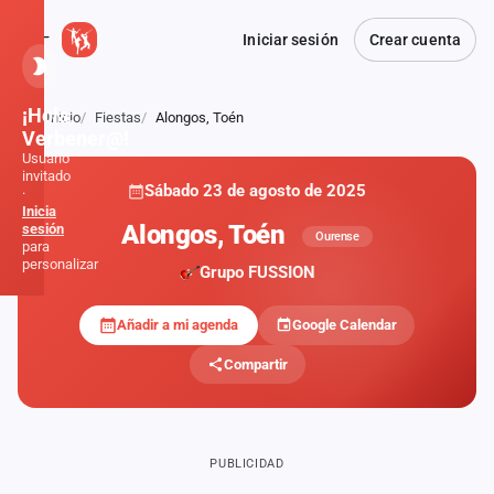
Iniciar sesión
Crear cuenta
¡Hola,
Inicio
Fiestas
Alongos, Toén
Atrás
Verbener@!
Usuario
invitado
Sábado 23 de agosto de 2025
·
Inicia
Alongos, Toén
sesión
Ourense
para
personalizar
Grupo FUSSION
Añadir a mi agenda
Google Calendar
Inicio
Compartir
Noticias
Formaciones
PUBLICIDAD
Fiestas