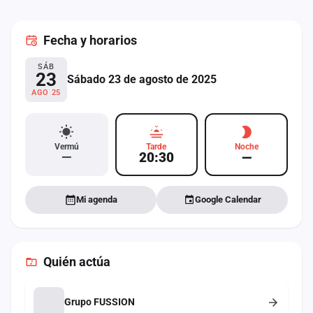
cuenta
Fecha
y horarios
Administración
SÁB
Contacto
23
Sábado 23 de agosto de 2025
AGO 25
Vermú
Tarde
Noche
—
20:30
—
Mi agenda
Google Calendar
Quién actúa
Grupo FUSSION