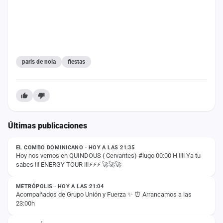
paris de noia
fiestas
Últimas publicaciones
ESTADO
EL COMBO DOMINICANO · HOY A LAS 21:35
Hoy nos vemos en QUINDOUS ( Cervantes) #lugo 00:00 H !!!! Ya tu
sabes !!! ENERGY TOUR !!!⚡️⚡️⚡️ 🚀🚀🚀
ESTADO
METRÓPOLIS · HOY A LAS 21:04
Acompañados de Grupo Unión y Fuerza ✨ ⏰ Arrancamos a las
23:00h
ESTADO