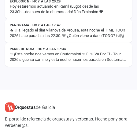
EXPLOSIÓN · HOY A LAS 20:29
Hoy estaremos actuando en Ramil (Lugo) desde las
23:30h....después de la churrascada! Dúo Explosión ❤️
ESTADO
PANORAMA · HOY A LAS 17:47
🔥 ¡Ha llegado el día! Vilanova de Arousa, esta noche el TIME TOUR
2026 hace parada a las 22:30. 💙 ¿Quién viene a darlo TODO? 😏🙌
ESTADO
PARIS DE NOIA · HOY A LAS 17:44
✨ ¡Esta noche nos vemos en Soutomaior! ✨ El ✨ Va Por Ti - Tour
2026 sigue su camino y esta noche hacemos parada en Soutomaior
para vivir otra noche…
Orquestas
de Galicia
El portal de referencia de orquestas y verbenas. Hecho por y para
verbener@s.