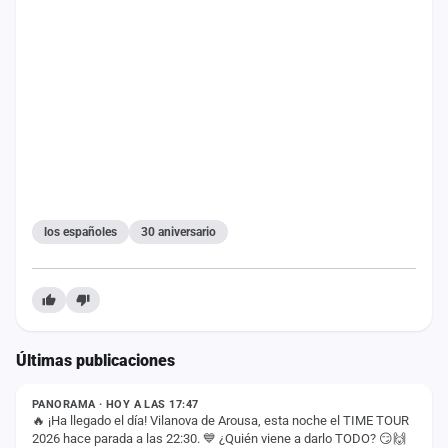
los españoles
30 aniversario
Últimas publicaciones
ESTADO
PANORAMA · HOY A LAS 17:47
🔥 ¡Ha llegado el día! Vilanova de Arousa, esta noche el TIME TOUR
2026 hace parada a las 22:30. 💙 ¿Quién viene a darlo TODO? 😏🙌
ESTADO