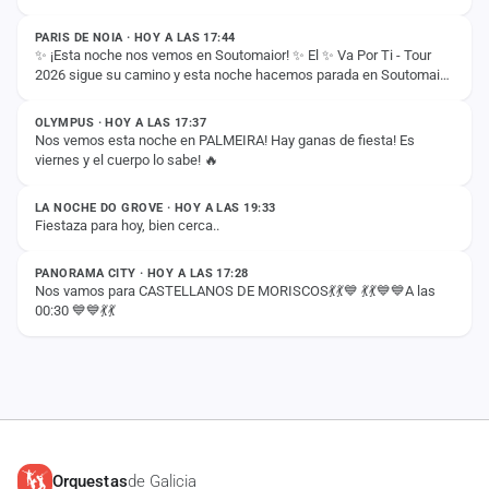
PARIS DE NOIA · HOY A LAS 17:44
✨ ¡Esta noche nos vemos en Soutomaior! ✨ El ✨ Va Por Ti - Tour
2026 sigue su camino y esta noche hacemos parada en Soutomaior
ESTADO
para vivir otra noche…
OLYMPUS · HOY A LAS 17:37
Nos vemos esta noche en PALMEIRA! Hay ganas de fiesta! Es
viernes y el cuerpo lo sabe! 🔥
ESTADO
LA NOCHE DO GROVE · HOY A LAS 19:33
Fiestaza para hoy, bien cerca..
ESTADO
PANORAMA CITY · HOY A LAS 17:28
Nos vamos para CASTELLANOS DE MORISCOS💃💃💙 💃💃💙💙A las
00:30 💙💙💃💃
Orquestas
de Galicia