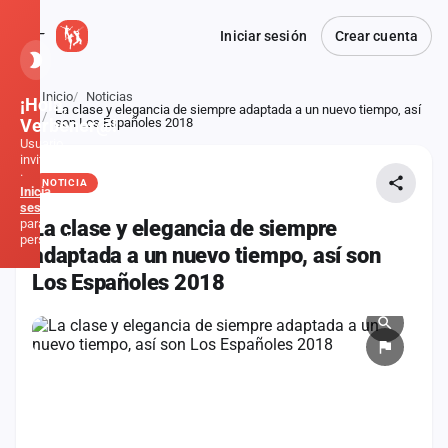
Iniciar sesión
Crear cuenta
Inicio
Noticias
¡Hola,
La clase y elegancia de siempre adaptada a un nuevo tiempo, así
Atrás
Verbener@!
son Los Españoles 2018
Usuario
invitado
·
NOTICIA
Inicia
sesión
para
La clase y elegancia de siempre
personalizar
adaptada a un nuevo tiempo, así son
Los Españoles 2018
Inicio
Noticias
Formaciones
Fiestas