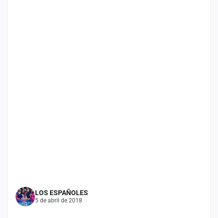
Mapa
de
fiestas
Componentes
Fichajes
Agencias
Rankings
Vídeos
Anuncios
Iniciar
LOS ESPAÑOLES
sesión
5 de abril de 2018
Crear