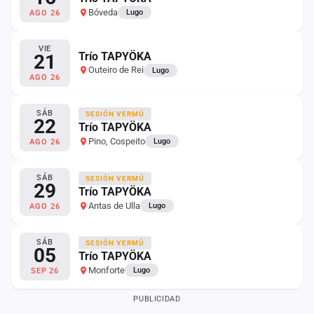
cuenta
Bóveda
Lugo
AGO 26
Administración
VIE
Trío TAPYÖKA
21
Outeiro de Rei
Contacto
Lugo
AGO 26
SÁB
SESIÓN VERMÚ
22
Trío TAPYÖKA
Pino, Cospeito
Lugo
AGO 26
SÁB
SESIÓN VERMÚ
29
Trío TAPYÖKA
Antas de Ulla
Lugo
AGO 26
SÁB
SESIÓN VERMÚ
05
Trío TAPYÖKA
Monforte
Lugo
SEP 26
PUBLICIDAD