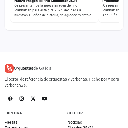
Nueva imagen del trío Manhattan 2024
Presentamos la
Os presentamos la nueva imagen del trío
¡Os presentamos 
Manhattan para esta gira 2024, dedicada a
Manhattan!Desde
nuestros 10 años de historia, en agradecimiento a
Ana Puñal vuelve
ti.Este año llegamos…
lo mejor de ella.
Orquestas
de Galicia
El portal de referencia de orquestas y verbenas. Hecho por y para
verbener@s.
EXPLORA
SECTOR
Fiestas
Noticias
Formaciones
Fichajes 25/26