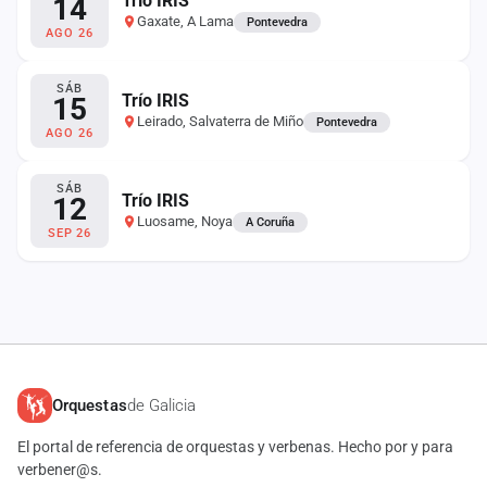
Trío IRIS
14
cuenta
Gaxate, A Lama
Pontevedra
AGO 26
Administración
SÁB
Trío IRIS
15
Contacto
Leirado, Salvaterra de Miño
Pontevedra
AGO 26
SÁB
Trío IRIS
12
Luosame, Noya
A Coruña
SEP 26
Orquestas
de Galicia
El portal de referencia de orquestas y verbenas. Hecho por y para
verbener@s.