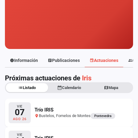
Mapa
de
fiestas
Componentes
Fichajes
Agencias
Información
Publicaciones
Actuaciones
Co
Rankings
Próximas actuaciones de
Iris
Listado
Calendario
Mapa
Vídeos
Anuncios
VIE
Trío IRIS
07
Bustelos, Fornelos de Montes
Pontevedra
AGO 26
Iniciar
sesión
VIE
Crear