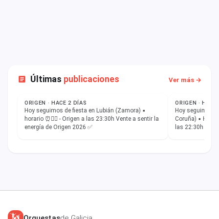
Últimas
publicaciones
Ver más →
ESTADO
ESTADO
ORIGEN · HACE 2 DÍAS
ORIGEN · HACE 
Hoy seguimos de fiesta en Lubián (Zamora) ▪︎
Hoy seguimos de
horario ⏰️👇🏼 - Origen a las 23:30h Vente a sentir la
Coruña) ▪︎ Horari
energía de Origen 2026 ✅️
las 22:30h - Ori
energía de…
Orquestas
de Galicia