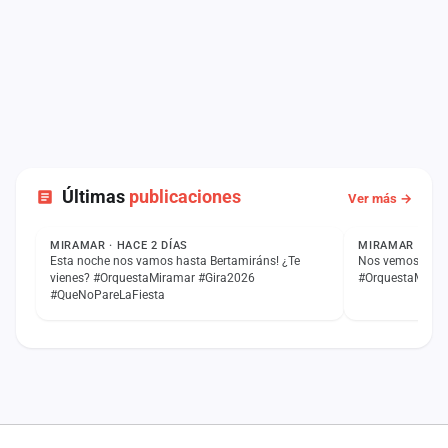
Últimas
publicaciones
Ver más →
ESTADO
ESTADO
MIRAMAR · HACE 2 DÍAS
MIRAMAR · HAC
Esta noche nos vamos hasta Bertamiráns! ¿Te
Nos vemos esta 
vienes? #OrquestaMiramar #Gira2026
#OrquestaMiram
#QueNoPareLaFiesta