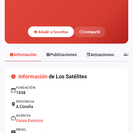
Mapa
de
fiestas
Componentes
Añadir a favoritas
Compartir
Fichajes
Información
Publicaciones
Actuaciones
Co
Agencias
Rankings
Información
de Los Satélites
Vídeos
FUNDACIÓN
1938
Anuncios
PROVINCIA
A Coruña
AGENCIA
Iniciar
Gaias Eventos
sesión
EMAIL
Crear