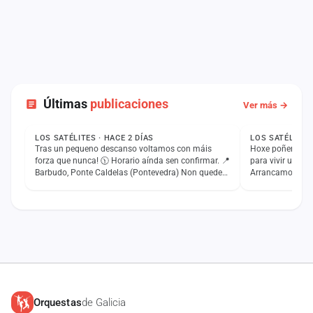
Últimas
publicaciones
Ver más →
ESTADO
ESTADO
LOS SATÉLITES · HACE 2 DÍAS
LOS SATÉLITES 
Tras un pequeno descanso voltamos con máis
Hoxe poñemos ru
forza que nunca! 🕦 Horario aínda sen confirmar. 📍
para vivir unha 
Barbudo, Ponte Caldelas (Pontevedra) Non quedes
Arrancamos ás 2
na casa e ven…
Coruña) Contam
Orquestas
de Galicia