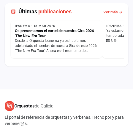
Últimas
publicaciones
Ver más →
NOTICIA
ESTADO
IPANEMA · 18 MAR 2026
IPANEMA · 24 F
Os presentamos el cartel de nuestra Gira 2026
Ya estamos todo
'The New Era Tour'
temporada. Estad
Desde la Orquesta Ipanema ya os habíamos
🎹🎸🥁
adelantado el nombre de nuestra Gira de este 2026
"The New Era Tour".Ahora es el momento de
descubriros el cartel que…
Orquestas
de Galicia
El portal de referencia de orquestas y verbenas. Hecho por y para
verbener@s.