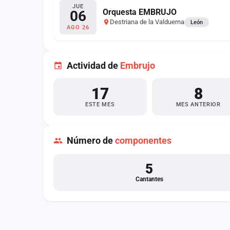
Fichajes
JUE
Orquesta EMBRUJO
06
Destriana de la Valduerna
León
Agencias
AGO 26
Rankings
Actividad de
Embrujo
Vídeos
17
8
Anuncios
ESTE MES
MES ANTERIOR
Iniciar sesión
Crear cuenta
Número de
componentes
Administración
5
Cantantes
Contacto