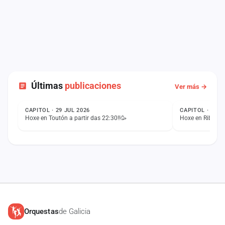
Últimas
publicaciones
Ver más →
ESTADO
ESTADO
CAPITOL · 29 JUL 2026
CAPITOL · 26 J
Hoxe en Toutón a partir das 22:30!!🥳
Hoxe en Ribadelo
Orquestas
de Galicia