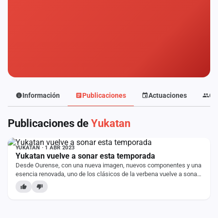
Mapa
de
fiestas
Componentes
Fichajes
Agencias
Información
Publicaciones
Actuaciones
Co
Rankings
Publicaciones de
Yukatan
NOTICIA
Vídeos
YUKATAN · 1 ABR 2023
Yukatan vuelve a sonar esta temporada
Anuncios
Desde Ourense, con una nueva imagen, nuevos componentes y una
esencia renovada, uno de los clásicos de la verbena vuelve a sonar
en esta temporada 2023! Grupo…
Iniciar
sesión
Crear