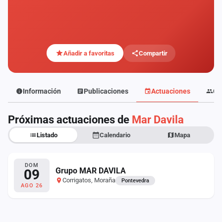
Mapa
de
fiestas
Componentes
Añadir a favoritas
Compartir
Fichajes
Información
Publicaciones
Actuaciones
Co
Agencias
Próximas actuaciones de
Mar Davila
Rankings
Listado
Calendario
Mapa
Vídeos
Anuncios
DOM
Grupo MAR DAVILA
09
Corrigatos, Moraña
Pontevedra
AGO 26
Iniciar
sesión
Crear