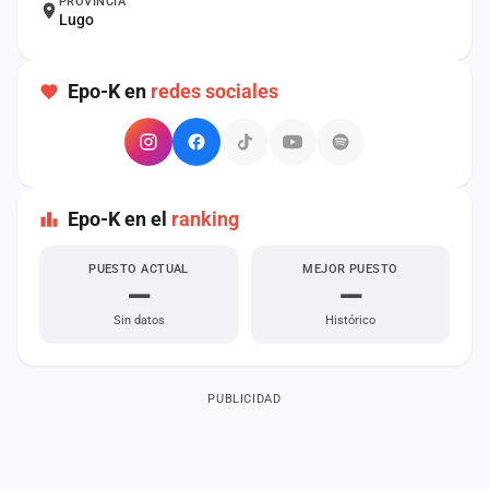
PROVINCIA
Lugo
Mapa
de
fiestas
Epo-K en
redes sociales
Componentes
Fichajes
Agencias
Epo-K en el
ranking
Rankings
PUESTO ACTUAL
MEJOR PUESTO
—
—
Vídeos
Sin datos
Histórico
Anuncios
PUBLICIDAD
Iniciar
sesión
Crear