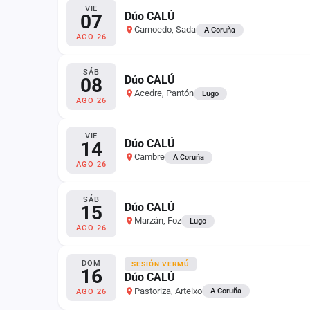
Fichajes
VIE
Dúo CALÚ
07
Carnoedo, Sada
A Coruña
Agencias
AGO 26
Rankings
SÁB
Dúo CALÚ
08
Vídeos
Acedre, Pantón
Lugo
AGO 26
Anuncios
VIE
Dúo CALÚ
14
Cambre
A Coruña
Iniciar sesión
AGO 26
Crear cuenta
SÁB
Dúo CALÚ
15
Administración
Marzán, Foz
Lugo
AGO 26
Contacto
DOM
SESIÓN VERMÚ
16
Dúo CALÚ
Pastoriza, Arteixo
A Coruña
AGO 26