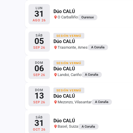
LUN
Dúo CALÚ
31
O Carballiño
Ourense
AGO 26
SÁB
SESIÓN VERMÚ
05
Dúo CALÚ
Trasmonte, Ames
A Coruña
SEP 26
DOM
SESIÓN VERMÚ
06
Dúo CALÚ
Landoi, Cariño
A Coruña
SEP 26
DOM
SESIÓN VERMÚ
13
Dúo CALÚ
Mezonzo, Vilasantar
A Coruña
SEP 26
SÁB
Dúo CALÚ
31
Basel, Suiza
A Coruña
OCT 26