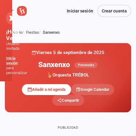
Iniciar sesión
Crear cuenta
¡Hola,
Inicio
Fiestas
Sanxenxo
Atrás
Verbener@!
Usuario
invitado
Viernes 5 de septiembre de 2025
·
Inicia
Sanxenxo
sesión
Pontevedra
para
personalizar
Orquesta TRÉBOL
Añadir a mi agenda
Google Calendar
Inicio
Compartir
Noticias
Formaciones
PUBLICIDAD
Fiestas