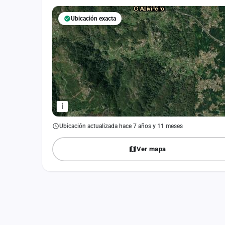
Fichajes
Ubicación exacta
Agencias
Rankings
Vídeos
Anuncios
i
Iniciar sesión
Ubicación actualizada hace 7 años y 11 meses
Crear cuenta
Ver mapa
Administración
Contacto