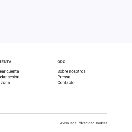
UENTA
ODG
ear cuenta
Sobre nosotros
iciar sesión
Prensa
 zona
Contacto
Aviso legal
Privacidad
Cookies