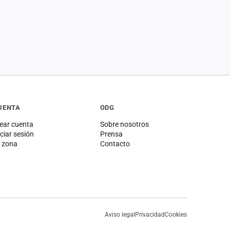
UENTA
ODG
ear cuenta
Sobre nosotros
iciar sesión
Prensa
 zona
Contacto
Aviso legal
Privacidad
Cookies