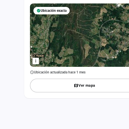
Fichajes
Ubicación exacta
Agencias
Rankings
Vídeos
Anuncios
i
Iniciar sesión
Ubicación actualizada hace 1 mes
Crear cuenta
Ver mapa
Administración
Contacto