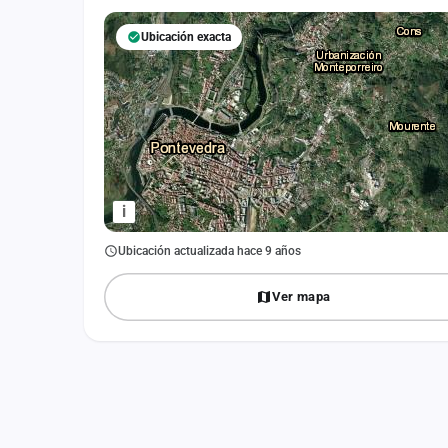
Fichajes
Ubicación exacta
Agencias
Rankings
Vídeos
Anuncios
i
Iniciar sesión
Ubicación actualizada hace 9 años
Crear cuenta
Ver mapa
Administración
Contacto