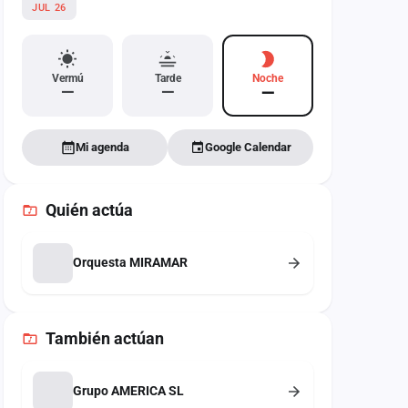
JUL 26
Vermú
Tarde
Noche
—
—
—
Mi agenda
Google Calendar
Quién actúa
Orquesta MIRAMAR
También
actúan
Grupo AMERICA SL