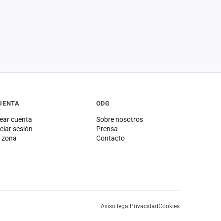
UENTA
ODG
ear cuenta
Sobre nosotros
iciar sesión
Prensa
 zona
Contacto
Aviso legal
Privacidad
Cookies