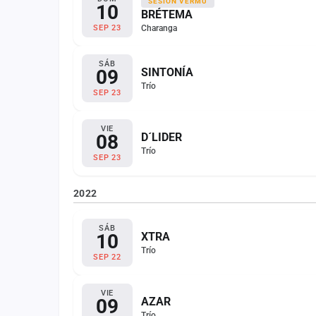
SESIÓN VERMÚ
10
BRÉTEMA
Charanga
SEP 23
SÁB
09
SINTONÍA
Trío
SEP 23
VIE
08
D´LIDER
Trío
SEP 23
2022
SÁB
10
XTRA
Trío
SEP 22
VIE
09
AZAR
Trío