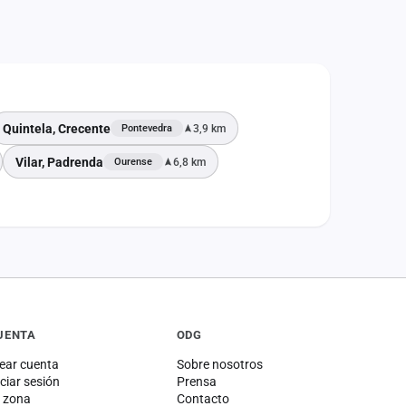
Quintela, Crecente
3,9 km
Pontevedra
Vilar, Padrenda
6,8 km
Ourense
UENTA
ODG
ear cuenta
Sobre nosotros
iciar sesión
Prensa
 zona
Contacto