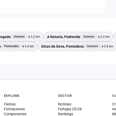
tegada
A Notaria, Padrenda
3,2 km
3,3 km
Ourense
Ourense
e
Xinzo de Deva, Pontedeva
4,4 km
5,8 km
Pontevedra
Ourense
EXPLORA
SECTOR
C
Fiestas
Noticias
Cr
Formaciones
Fichajes 25/26
In
Componentes
Rankings
Mi