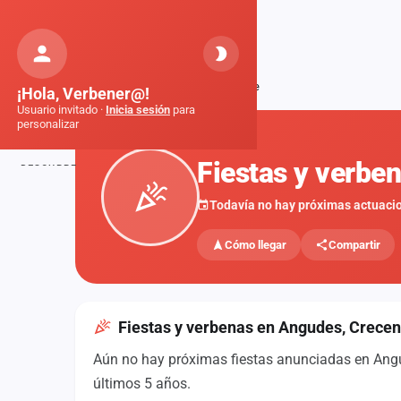
Orquestas
de Galicia
Inicio
Fiestas
Angudes, Crecente
¡Hola, Verbener@!
Usuario invitado ·
Inicia sesión
para
personalizar
FIESTAS
Fiestas y verbe
DESCUBRE
Inicio
Todavía no hay próximas actuaci
Noticias
Cómo llegar
Compartir
Formaciones
Fiestas
Fiestas y verbenas en Angudes, Crecen
Mapa de fiestas
Aún no hay próximas fiestas anunciadas en Angud
Componentes
últimos 5 años.