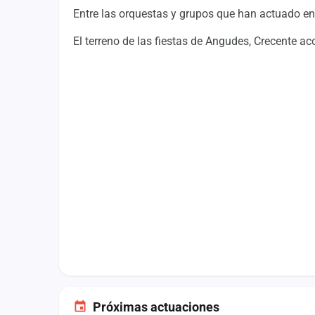
Fichajes
Entre las orquestas y grupos que han actuado en l
Agencias
El terreno de las fiestas de Angudes, Crecente a
Rankings
Vídeos
Anuncios
Iniciar sesión
Crear cuenta
Administración
Contacto
Próximas actuaciones