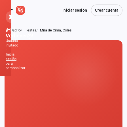
Iniciar sesión
Crear cuenta
¡Hola,
Inicio
Fiestas
Mira de Cima, Coles
Atrás
Verbener@!
Usuario
invitado
·
Inicia
sesión
para
personalizar
Inicio
Noticias
Formaciones
Fiestas