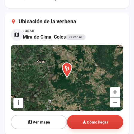
cuenta
Administración
Ubicación de la verbena
Contacto
LUGAR
Mira de Cima, Coles
Ourense
+
–
i
Ver mapa
Cómo llegar