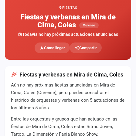
FIESTAS
Mapa
de
Fiestas y verbenas en Mira de
fiestas
Cima, Coles
Ourense
Componentes
Todavía no hay próximas actuaciones anunciadas
Fichajes
Cómo llegar
Compartir
Agencias
Rankings
Fiestas y verbenas en Mira de Cima, Coles
Aún no hay próximas fiestas anunciadas en Mira de
Vídeos
Cima, Coles (Ourense), pero puedes consultar el
histórico de orquestas y verbenas con 5 actuaciones de
Anuncios
los últimos 5 años.
Entre las orquestas y grupos que han actuado en las
Iniciar
sesión
fiestas de Mira de Cima, Coles están Ritmo Joven,
Tattoo, La Dimensión y Fania Blanco Show.
Crear