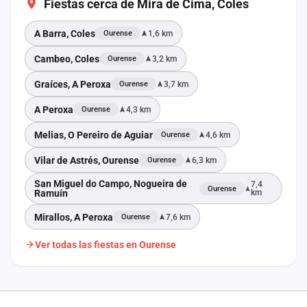
Fiestas cerca de Mira de Cima, Coles
A Barra, Coles
1,6 km
Ourense
Cambeo, Coles
3,2 km
Ourense
Graíces, A Peroxa
3,7 km
Ourense
A Peroxa
4,3 km
Ourense
Melias, O Pereiro de Aguiar
4,6 km
Ourense
Vilar de Astrés, Ourense
6,3 km
Ourense
San Miguel do Campo, Nogueira de
7,4
Ourense
Ramuín
km
Mirallos, A Peroxa
7,6 km
Ourense
Ver todas las fiestas en Ourense