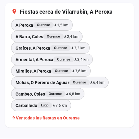
Fiestas cerca de Vilarrubín, A Peroxa
A Peroxa
1,5 km
Ourense
A Barra, Coles
2,4 km
Ourense
Graíces, A Peroxa
3,3 km
Ourense
Armental, A Peroxa
3,4 km
Ourense
Mirallos, A Peroxa
3,6 km
Ourense
Melias, O Pereiro de Aguiar
6,4 km
Ourense
Cambeo, Coles
6,8 km
Ourense
Carballedo
7,6 km
Lugo
Ver todas las fiestas en Ourense