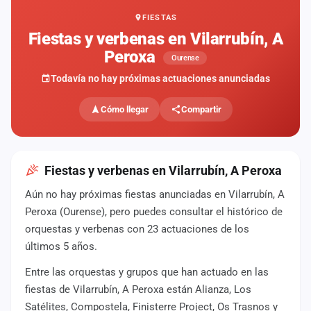
FIESTAS
Mapa
de
Fiestas y verbenas en Vilarrubín, A
fiestas
Peroxa
Ourense
Componentes
Todavía no hay próximas actuaciones anunciadas
Fichajes
Cómo llegar
Compartir
Agencias
Rankings
Fiestas y verbenas en Vilarrubín, A Peroxa
Aún no hay próximas fiestas anunciadas en Vilarrubín, A
Vídeos
Peroxa (Ourense), pero puedes consultar el histórico de
orquestas y verbenas con 23 actuaciones de los
Anuncios
últimos 5 años.
Entre las orquestas y grupos que han actuado en las
Iniciar
sesión
fiestas de Vilarrubín, A Peroxa están Alianza, Los
Satélites, Compostela, Finisterre Project, Os Trasnos y
Crear