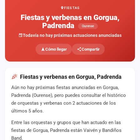
FIESTAS
Mapa
de
Fiestas y verbenas en Gorgua,
fiestas
Padrenda
Ourense
Componentes
Todavía no hay próximas actuaciones anunciadas
Fichajes
Cómo llegar
Compartir
Agencias
Rankings
Fiestas y verbenas en Gorgua, Padrenda
Aún no hay próximas fiestas anunciadas en Gorgua,
Vídeos
Padrenda (Ourense), pero puedes consultar el histórico
de orquestas y verbenas con 2 actuaciones de los
Anuncios
últimos 5 años.
Entre las orquestas y grupos que han actuado en las
Iniciar
sesión
fiestas de Gorgua, Padrenda están Vaivén y Bandiños
Band.
Crear