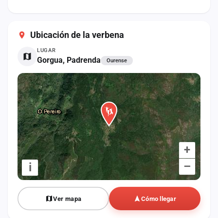
cuenta
Administración
Ubicación de la verbena
Contacto
LUGAR
Gorgua, Padrenda
Ourense
+
–
i
Ver mapa
Cómo llegar