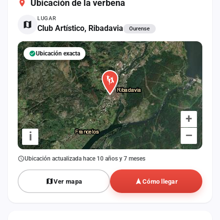
Ubicación de la verbena
cuenta
LUGAR
Administración
Club Artístico, Ribadavia
Ourense
Contacto
Ubicación exacta
+
–
i
Ubicación actualizada hace 10 años y 7 meses
Ver mapa
Cómo llegar