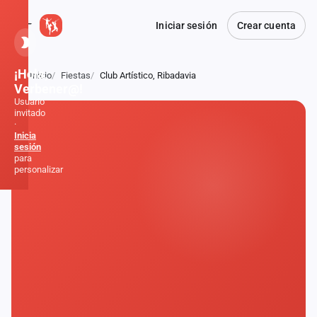
Iniciar sesión
Crear cuenta
¡Hola,
Inicio
Fiestas
Club Artístico, Ribadavia
Atrás
Verbener@!
Usuario
invitado
·
Inicia
sesión
para
personalizar
Inicio
Noticias
Formaciones
Fiestas