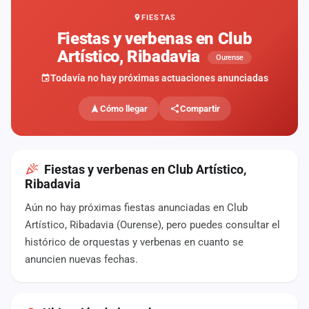
FIESTAS
Mapa
de
Fiestas y verbenas en Club
fiestas
Artístico, Ribadavia
Ourense
Componentes
Todavía no hay próximas actuaciones anunciadas
Fichajes
Cómo llegar
Compartir
Agencias
Rankings
Fiestas y verbenas en Club Artístico,
Ribadavia
Vídeos
Aún no hay próximas fiestas anunciadas en Club
Artístico, Ribadavia (Ourense), pero puedes consultar el
Anuncios
histórico de orquestas y verbenas en cuanto se
anuncien nuevas fechas.
Iniciar
sesión
Crear