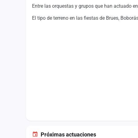
Fichajes
Entre las orquestas y grupos que han actuado en 
Agencias
El tipo de terreno en las fiestas de Brues, Bobo
Rankings
Vídeos
Anuncios
Iniciar sesión
Crear cuenta
Administración
Contacto
Próximas actuaciones