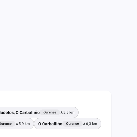
udelos, O Carballiño
5,5 km
Ourense
O Carballiño
5,9 km
6,3 km
Ourense
Ourense