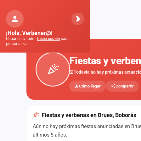
Orquestas
de Galicia
Inicio
Fiestas
Brues, Boborás
¡Hola, Verbener@!
Usuario invitado ·
Inicia sesión
para
personalizar
FIESTAS
Fiestas y verbe
DESCUBRE
Inicio
Todavía no hay próximas actuaci
Noticias
Cómo llegar
Compartir
Formaciones
Fiestas
Fiestas y verbenas en Brues, Boborás
Mapa de fiestas
Aún no hay próximas fiestas anunciadas en Brues
Componentes
últimos 5 años.