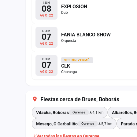
LUN
08
EXPLOSIÓN
Dúo
AGO 22
DOM
07
FANIA BLANCO SHOW
Orquesta
AGO 22
DOM
SESIÓN VERMÚ
07
CLK
Charanga
AGO 22
Fiestas cerca de Brues, Boborás
Vilachá, Boborás
Albarellos, 
4,1 km
Ourense
Mesego, O Carballiño
Parada d
5,7 km
Ourense
Ver todas las fiestas en Ourense