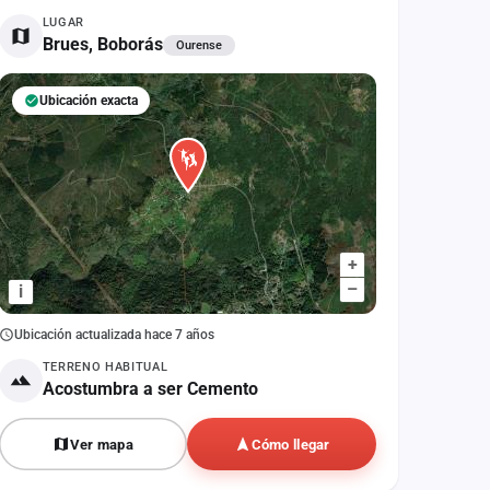
LUGAR
Brues, Boborás
Ourense
Ubicación exacta
+
–
i
Ubicación actualizada hace 7 años
TERRENO HABITUAL
Acostumbra a ser Cemento
Ver mapa
Cómo llegar