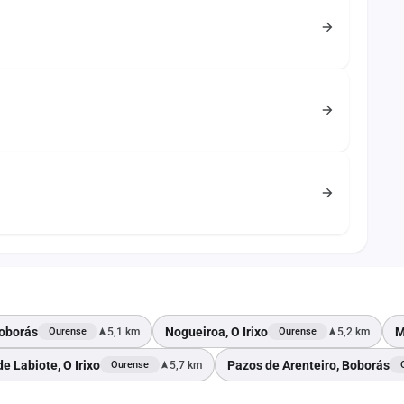
Boborás
Nogueiroa, O Irixo
M
5,1 km
5,2 km
Ourense
Ourense
e Labiote, O Irixo
Pazos de Arenteiro, Boborás
5,7 km
Ourense