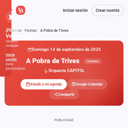
Iniciar sesión
Crear cuenta
¡Hola,
Inicio
Fiestas
A Pobra de Trives
Atrás
Verbener@!
Usuario
invitado
Domingo 14 de septiembre de 2025
·
Inicia
A Pobra de Trives
sesión
Ourense
para
personalizar
Orquesta CAPITOL
Añadir a mi agenda
Google Calendar
Inicio
Compartir
Noticias
Formaciones
PUBLICIDAD
Fiestas