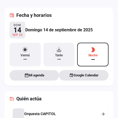
cuenta
Fecha
y horarios
Administración
DOM
Contacto
14
Domingo 14 de septiembre de 2025
SEP 25
Vermú
Tarde
Noche
—
—
—
Mi agenda
Google Calendar
Quién actúa
Orquesta CAPITOL