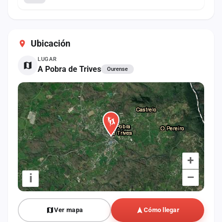
Ubicación
LUGAR
A Pobra de Trives
Ourense
+
–
i
Ver mapa
Cómo llegar