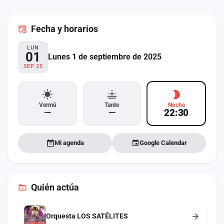
cuenta
Fecha
y horarios
Administración
LUN
Contacto
01
Lunes 1 de septiembre de 2025
SEP 25
Vermú
Tarde
Noche
—
—
22:30
Mi agenda
Google Calendar
Quién actúa
Orquesta LOS SATÉLITES