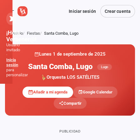
Iniciar sesión
Crear cuenta
¡Hola,
Inicio
Fiestas
Santa Comba, Lugo
Atrás
Verbener@!
Usuario
invitado
Lunes 1 de septiembre de 2025
·
Inicia
Santa Comba, Lugo
sesión
Lugo
para
personalizar
Orquesta LOS SATÉLITES
Añadir a mi agenda
Google Calendar
Inicio
Compartir
Noticias
Formaciones
PUBLICIDAD
Fiestas