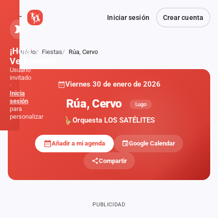
Iniciar sesión
Crear cuenta
¡Hola,
Inicio
Fiestas
Rúa, Cervo
Atrás
Verbener@!
Usuario
invitado
Viernes 30 de enero de 2026
·
Inicia
Rúa, Cervo
sesión
Lugo
para
personalizar
Orquesta LOS SATÉLITES
Añadir a mi agenda
Google Calendar
Inicio
Compartir
Noticias
Formaciones
PUBLICIDAD
Fiestas