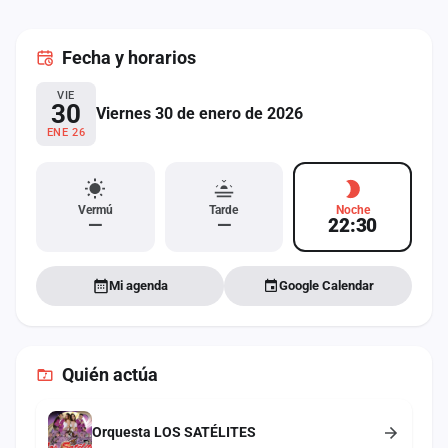
cuenta
Fecha
y horarios
Administración
VIE
Contacto
30
Viernes 30 de enero de 2026
ENE 26
Vermú
Tarde
Noche
—
—
22:30
Mi agenda
Google Calendar
Quién actúa
Orquesta LOS SATÉLITES