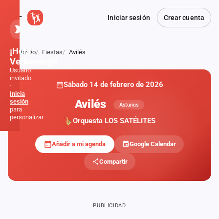
Iniciar sesión
Crear cuenta
¡Hola,
Inicio
Fiestas
Avilés
Atrás
Verbener@!
Usuario
invitado
Sábado 14 de febrero de 2026
·
Inicia
Avilés
sesión
Asturias
para
personalizar
Orquesta LOS SATÉLITES
Añadir a mi agenda
Google Calendar
Inicio
Compartir
Noticias
Formaciones
PUBLICIDAD
Fiestas