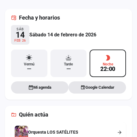
cuenta
Fecha
y horarios
Administración
SÁB
Contacto
14
Sábado 14 de febrero de 2026
FEB 26
Vermú
Tarde
Noche
—
—
22:00
Mi agenda
Google Calendar
Quién actúa
Orquesta LOS SATÉLITES