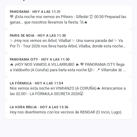
PANORAMA · HOY A LAS 11:31
💙 ¡Esta noche nos vemos en Piñeiro - Silleda! ⏰ 00:30 Preparad las
ganas… que nosotros llevamos la fiesta. 🚀🔥
ESTADO
PARIS DE NOIA · HOY A LAS 11:30
✨ ¡Hoy nos vemos en Árbol, Vilalba! ✨ Una nueva parada del ✨ Va
Por Ti - Tour 2026 nos lleva hasta Árbol, Vilalba, donde esta noche
ESTADO
compartiremos con vosotros…
PANORAMA CITY · HOY A LAS 11:30
🔥 ¡HOY NOS VAMOS A VILLARRUBE! 🔥 💙 PANORAMA CITY llega
a Valdoviño (A Coruña) para liarla esta noche 🙌✨ 📍 Villarrube 📅 8
ESTADO
de agosto ⏰ 00:30H ¡Nos vemos esta…
LA FÓRMULA · HOY A LAS 11:54
Nos vemos esta noche en VIMIANZO (A CORUÑA)🔥 Arrancamos a
las 02:00✨ LA FÓRMULA SECRETA 2026🤫
ESTADO
LA HORA BRUJA · HOY A LAS 13:36
Hoy nos divertiremos con los vecinos de RENDAR (O Incio, Lugo).