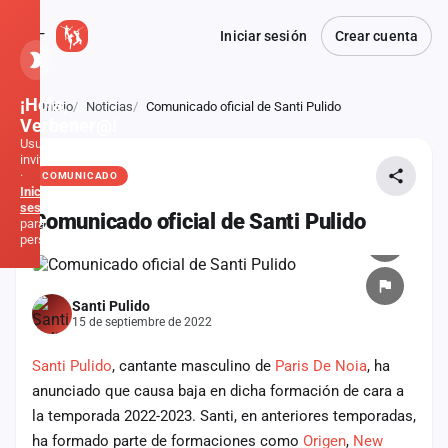
Iniciar sesión
Crear cuenta
¡Hola,
Inicio
Noticias
Comunicado oficial de Santi Pulido
Atrás
Verbener@!
Usuario
invitado
·
COMUNICADO
Inicia
sesión
Comunicado oficial de Santi Pulido
para
personalizar
Inicio
Santi Pulido
15 de septiembre de 2022
Noticias
Santi Pulido
, cantante masculino de
Paris De Noia
, ha
Formaciones
anunciado que causa baja en dicha formación de cara a
la temporada 2022-2023. Santi, en anteriores temporadas,
Fiestas
ha formado parte de formaciones como
Origen
,
New