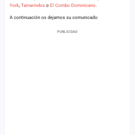
York
,
Tamarindos
o
El Combo Dominicano
.
Mapa
de
A continuación os dejamos su comunicado:
fiestas
Componentes
PUBLICIDAD
Fichajes
Agencias
Rankings
Vídeos
Anuncios
Iniciar
sesión
Crear