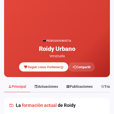
Mapa
de
fiestas
Componentes
Fichajes
PERCUSIONISTA
Roidy Urbano
Agencias
Venezuela
Rankings
Seguir como Verbener@
Compartir
Vídeos
Anuncios
Principal
Actuaciones
Publicaciones
Traye
Iniciar
sesión
La
formación actual
de Roidy
Crear