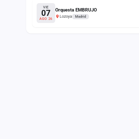
Fichajes
VIE
Orquesta EMBRUJO
07
Lozoya
Agencias
Madrid
AGO 26
Rankings
Vídeos
Anuncios
Iniciar sesión
Crear cuenta
Administración
Contacto