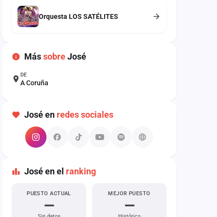
Orquesta LOS SATÉLITES
Más
sobre
José
DE
A Coruña
José en
redes sociales
José en el
ranking
PUESTO ACTUAL
MEJOR PUESTO
—
—
Sin datos
Histórico