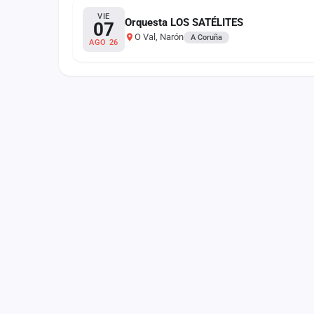
Fichajes
VIE
Orquesta LOS SATÉLITES
07
O Val, Narón
Agencias
A Coruña
AGO 26
Rankings
Vídeos
Anuncios
Iniciar sesión
Crear cuenta
Administración
Contacto