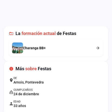
cuenta
Administración
Contacto
La
formación actual
de Festas
Charanga BB+
Más
sobre
Festas
DE
Arnois, Pontevedra
CUMPLEAÑOS
24 de diciembre
EDAD
33 años