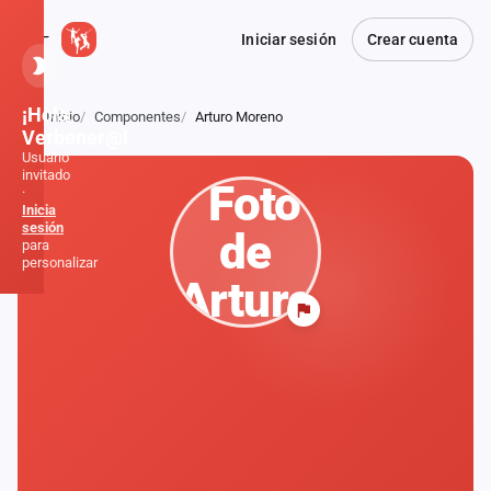
Iniciar sesión
Crear cuenta
¡Hola,
Inicio
Componentes
Arturo Moreno
Atrás
Verbener@!
Usuario
invitado
·
Inicia
sesión
para
personalizar
Inicio
Noticias
Formaciones
Fiestas