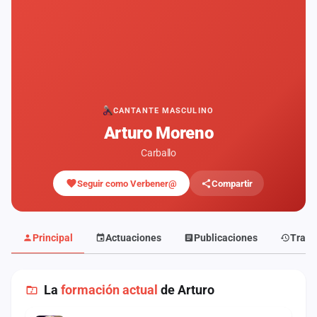
Mapa
de
fiestas
Componentes
Fichajes
CANTANTE MASCULINO
Arturo Moreno
Agencias
Carballo
Rankings
Seguir como Verbener@
Compartir
Vídeos
Anuncios
Principal
Actuaciones
Publicaciones
Traye
Iniciar
sesión
La
formación actual
de Arturo
Crear