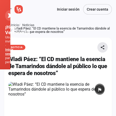
Iniciar sesión
Crear cuenta
Inicio
Noticias
¡Hola,
Wladi Páez: “El CD mantiene la esencia de Tamarindos dándole al
Atrás
Verbener@!
público lo que espera de nosotros”
Usuario
invitado
·
NOTICIA
Inicia
sesión
para
Wladi Páez: “El CD mantiene la esencia
personalizar
de Tamarindos dándole al público lo que
espera de nosotros”
Inicio
Noticias
Formaciones
Fiestas