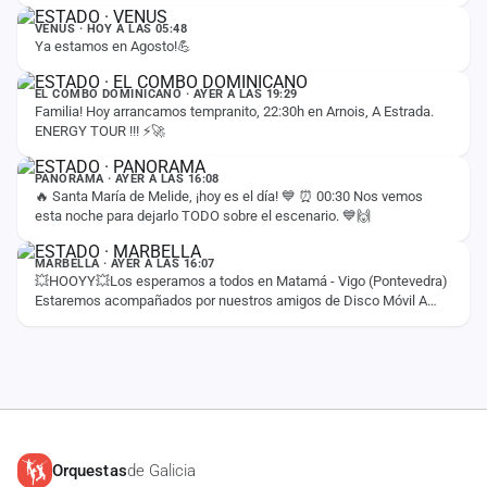
firme en la primera…
VENUS · HOY A LAS 05:48
Ya estamos en Agosto!💪
ESTADO
EL COMBO DOMINICANO · AYER A LAS 19:29
Familia! Hoy arrancamos tempranito, 22:30h en Arnois, A Estrada.
ENERGY TOUR !!! ⚡️🚀
ESTADO
PANORAMA · AYER A LAS 16:08
🔥 Santa María de Melide, ¡hoy es el día! 💙 ⏰ 00:30 Nos vemos
esta noche para dejarlo TODO sobre el escenario. 💙🙌
ESTADO
MARBELLA · AYER A LAS 16:07
💥HOOYY💥Los esperamos a todos en Matamá - Vigo (Pontevedra)
Estaremos acompañados por nuestros amigos de Disco Móvil A
Gramola 🎶 💥 Tenemos la llave 🗝…
Orquestas
de Galicia