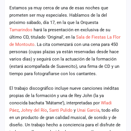
cuenta
Estamos ya muy cerca de una de esas noches que
prometen ser muy especiales. Hablamos de la del
Administración
próximo sábado, día 17, en la que la Orquesta
Tamarindos
hará la presentación en exclusiva de su
Contacto
último CD, titulado 'Original', en la
Sala de Fiestas La Flor
de Montouto
. La cita comenzará con una cena para 450
personas (cuyas plazas ya están reservadas desde hace
varios días) y seguirá con la actuación de la formación
(estará acompañada de Suavecito), una firma de CD y un
tiempo para fotografìarse con los cantantes.
El trabajo discográfico incluye nueve canciones inéditas
propias de la formación y una de Rey John (la ya
conocida bachata ‘Mátame’), interpretadas por
Wladi
Páez
,
Johny del Río
,
Santi Pulido
y
Unai García
, todo ello
en un producto de gran calidad musical, de sonido y de
diseño. Un trabajo hecho a conciencia para el disfrute de