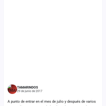
Mapa
de
fiestas
Componentes
Fichajes
Agencias
Rankings
Vídeos
Anuncios
TAMARINDOS
29 de junio de 2017
Iniciar
sesión
A punto de entrar en el mes de julio y después de varios
Crear