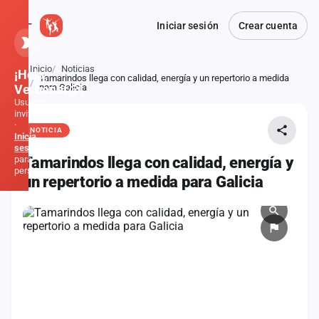
Iniciar sesión
Crear cuenta
Inicio
Noticias
¡Hola,
Tamarindos llega con calidad, energía y un repertorio a medida
Atrás
Verbener@!
para Galicia
Usuario
invitado
·
NOTICIA
Inicia
sesión
para
Tamarindos llega con calidad, energía y
personalizar
un repertorio a medida para Galicia
Inicio
Noticias
Formaciones
Fiestas