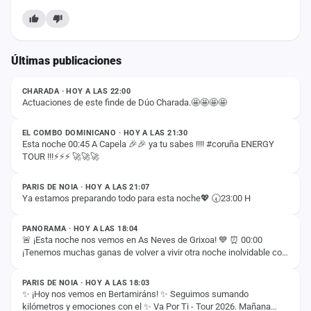
Últimas publicaciones
ESTADO
CHARADA · HOY A LAS 22:00
Actuaciones de este finde de Dúo Charada.🤩🤩🤩🤩
ESTADO
EL COMBO DOMINICANO · HOY A LAS 21:30
Esta noche 00:45 A Capela 🎉🎉 ya tu sabes !!!! #coruña ENERGY
TOUR !!!⚡️⚡️⚡️ 🚀🚀🚀
ESTADO
PARIS DE NOIA · HOY A LAS 21:07
Ya estamos preparando todo para esta noche💖 🕢23:00 H
ESTADO
PANORAMA · HOY A LAS 18:04
🚨 ¡Esta noche nos vemos en As Neves de Grixoa! 💙 ⏰ 00:00
¡Tenemos muchas ganas de volver a vivir otra noche inolvidable con
ESTADO
vosotros! 🚀✨
PARIS DE NOIA · HOY A LAS 18:03
✨ ¡Hoy nos vemos en Bertamiráns! ✨ Seguimos sumando
kilómetros y emociones con el ✨ Va Por Ti - Tour 2026. Mañana