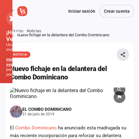
Iniciar sesión
Crear cuenta
Inicio
Noticias
¡Hola,
Atrás
Nuevo fichaje en la delantera del Combo Dominicano
Verbener@!
Usuario
invitado
·
NOTICIA
Inicia
sesión
Nuevo fichaje en la delantera del
para
personalizar
Combo Dominicano
Inicio
Noticias
EL COMBO DOMINICANO
31 de julio de 2019
Formaciones
El
Combo Dominicano
ha anunciado esta madrugada su
Fiestas
más reciente incorporación para reforzar su delantera