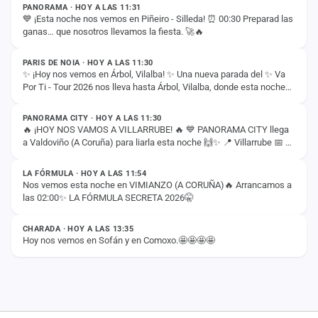
PANORAMA · HOY A LAS 11:31
💙 ¡Esta noche nos vemos en Piñeiro - Silleda! ⏰ 00:30 Preparad las
ganas… que nosotros llevamos la fiesta. 🚀🔥
ESTADO
PARIS DE NOIA · HOY A LAS 11:30
✨ ¡Hoy nos vemos en Árbol, Vilalba! ✨ Una nueva parada del ✨ Va
Por Ti - Tour 2026 nos lleva hasta Árbol, Vilalba, donde esta noche
ESTADO
compartiremos con vosotros…
PANORAMA CITY · HOY A LAS 11:30
🔥 ¡HOY NOS VAMOS A VILLARRUBE! 🔥 💙 PANORAMA CITY llega
a Valdoviño (A Coruña) para liarla esta noche 🙌✨ 📍 Villarrube 📅 8
ESTADO
de agosto ⏰ 00:30H ¡Nos vemos esta…
LA FÓRMULA · HOY A LAS 11:54
Nos vemos esta noche en VIMIANZO (A CORUÑA)🔥 Arrancamos a
las 02:00✨ LA FÓRMULA SECRETA 2026🤫
ESTADO
CHARADA · HOY A LAS 13:35
Hoy nos vemos en Sofán y en Comoxo.🤩🤩🤩🤩