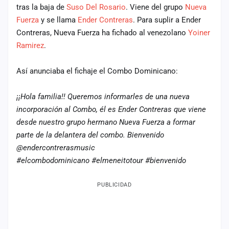
tras la baja de
Suso Del Rosario
. Viene del grupo
Nueva
Mapa
Fuerza
y se llama
Ender Contreras
. Para suplir a Ender
de
fiestas
Contreras, Nueva Fuerza ha fichado al venezolano
Yoiner
Ramirez
.
Componentes
Así anunciaba el fichaje el Combo Dominicano:
Fichajes
¡¡Hola familia!! Queremos informarles de una nueva
Agencias
incorporación al Combo, él es Ender Contreras que viene
desde nuestro grupo hermano Nueva Fuerza a formar
Rankings
parte de la delantera del combo. Bienvenido
Vídeos
@endercontrerasmusic
#elcombodominicano #elmeneitotour #bienvenido
Anuncios
PUBLICIDAD
Iniciar
sesión
Crear