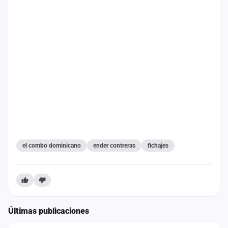
cuenta
Administración
Contacto
el combo dominicano
ender contreras
fichajes
Últimas publicaciones
ESTADO