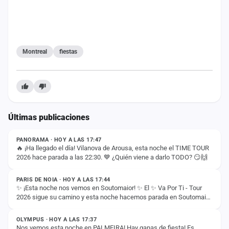
cuenta
Administración
Contacto
Montreal
fiestas
Últimas publicaciones
ESTADO
PANORAMA · HOY A LAS 17:47
🔥 ¡Ha llegado el día! Vilanova de Arousa, esta noche el TIME TOUR
2026 hace parada a las 22:30. 💙 ¿Quién viene a darlo TODO? 😏🙌
ESTADO
PARIS DE NOIA · HOY A LAS 17:44
✨ ¡Esta noche nos vemos en Soutomaior! ✨ El ✨ Va Por Ti - Tour
2026 sigue su camino y esta noche hacemos parada en Soutomaior
ESTADO
para vivir otra noche…
OLYMPUS · HOY A LAS 17:37
Nos vemos esta noche en PALMEIRA! Hay ganas de fiesta! Es