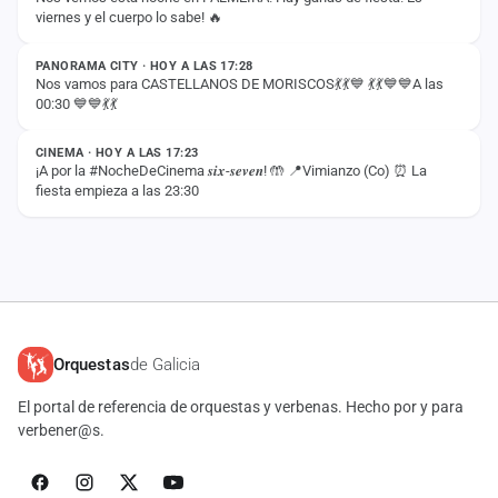
viernes y el cuerpo lo sabe! 🔥
ESTADO
PANORAMA CITY · HOY A LAS 17:28
Nos vamos para CASTELLANOS DE MORISCOS💃💃💙 💃💃💙💙A las
00:30 💙💙💃💃
ESTADO
CINEMA · HOY A LAS 17:23
¡A por la #NocheDeCinema 𝒔𝒊𝒙-𝒔𝒆𝒗𝒆𝒏! 🤲 📍Vimianzo (Co) ⏰ La
fiesta empieza a las 23:30
Orquestas
de Galicia
El portal de referencia de orquestas y verbenas. Hecho por y para
verbener@s.