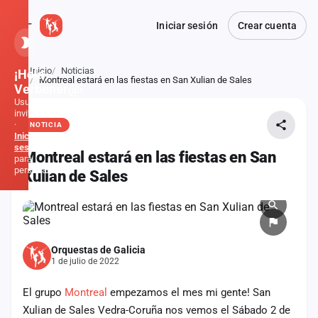
Iniciar sesión
Crear cuenta
Inicio
Noticias
¡Hola,
Atrás
Montreal estará en las fiestas en San Xulian de Sales
Verbener@!
Usuario
invitado
·
NOTICIA
Inicia
sesión
Montreal estará en las fiestas en San
para
personalizar
Xulian de Sales
Inicio
Noticias
Orquestas de Galicia
1 de julio de 2022
Formaciones
El grupo
Montreal
empezamos el mes mi gente! San
Fiestas
Xulian de Sales Vedra-Coruña nos vemos el Sábado 2 de