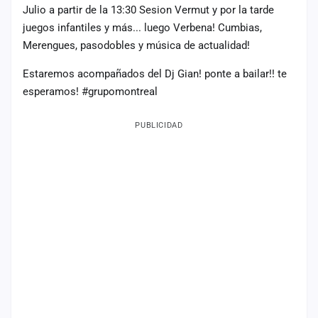
Julio a partir de la 13:30 Sesion Vermut y por la tarde
Mapa
juegos infantiles y más... luego Verbena! Cumbias,
de
fiestas
Merengues, pasodobles y música de actualidad!
Componentes
Estaremos acompañados del Dj Gian! ponte a bailar!! te
esperamos! #grupomontreal
Fichajes
PUBLICIDAD
Agencias
Rankings
Vídeos
Anuncios
Iniciar
sesión
Crear