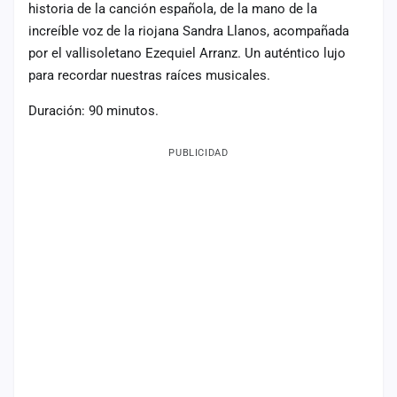
historia de la canción española, de la mano de la
Mapa
increíble voz de la riojana Sandra Llanos, acompañada
de
por el vallisoletano Ezequiel Arranz. Un auténtico lujo
fiestas
para recordar nuestras raíces musicales.
Componentes
Duración: 90 minutos.
Fichajes
PUBLICIDAD
Agencias
Rankings
Vídeos
Anuncios
Iniciar
sesión
Crear