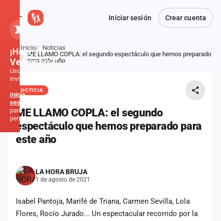
Iniciar sesión
Crear cuenta
Inicio
Noticias
¡Hola,
ME LLAMO COPLA: el segundo espectáculo que hemos preparado
Atrás
Verbener@!
para este año
Usuario
invitado
·
NOTICIA
Inicia
sesión
para
ME LLAMO COPLA: el segundo
personalizar
espectáculo que hemos preparado para
este año
Inicio
Noticias
LA HORA BRUJA
1 de agosto de 2021
Formaciones
Isabel Pantoja, Marifé de Triana, Carmen Sevilla, Lola
Flores, Rocío Jurado... Un espectacular recorrido por la
Fiestas