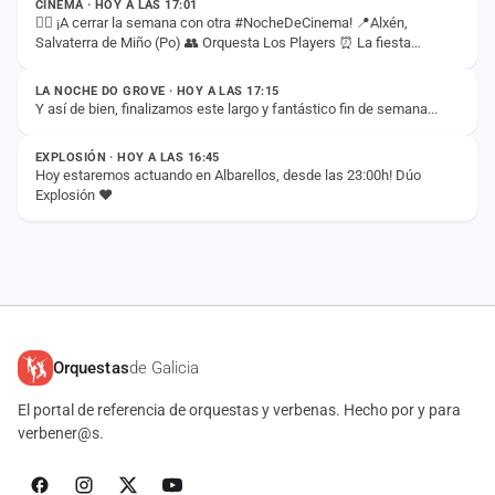
CINEMA · HOY A LAS 17:01
❤️‍🔥 ¡A cerrar la semana con otra #NocheDeCinema! 📍Alxén,
Salvaterra de Miño (Po) 👥 Orquesta Los Players ⏰ La fiesta
ESTADO
empieza a las 22:30
LA NOCHE DO GROVE · HOY A LAS 17:15
Y así de bien, finalizamos este largo y fantástico fin de semana...
ESTADO
EXPLOSIÓN · HOY A LAS 16:45
Hoy estaremos actuando en Albarellos, desde las 23:00h! Dúo
Explosión ❤️
Orquestas
de Galicia
El portal de referencia de orquestas y verbenas. Hecho por y para
verbener@s.