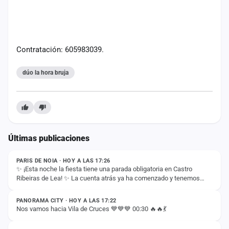
cuenta
Administración
Contratación: 605983039.
Contacto
dúo la hora bruja
Últimas publicaciones
ESTADO
PARIS DE NOIA · HOY A LAS 17:26
✨ ¡Esta noche la fiesta tiene una parada obligatoria en Castro
Ribeiras de Lea! ✨ La cuenta atrás ya ha comenzado y tenemos
ESTADO
muchas ganas de volver a compartir…
PANORAMA CITY · HOY A LAS 17:22
Nos vamos hacia Vila de Cruces 💙💙💙 00:30 🔥🔥💃
ESTADO