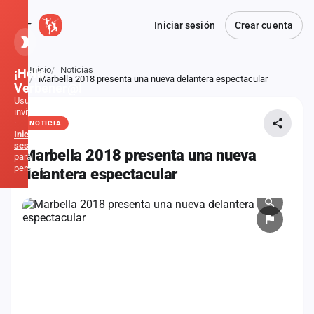
Iniciar sesión
Crear cuenta
Inicio
Noticias
¡Hola,
Atrás
Marbella 2018 presenta una nueva delantera espectacular
Verbener@!
Usuario
invitado
·
NOTICIA
Inicia
sesión
Marbella 2018 presenta una nueva
para
personalizar
delantera espectacular
Inicio
Noticias
Formaciones
Fiestas