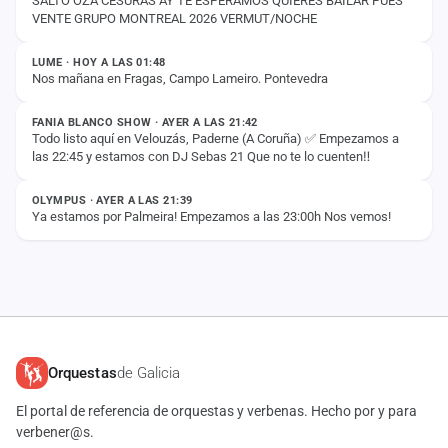
SALTO OZA CESURAS AY TE ESPERAMOS QUIERES BAILAR PUES
VENTE GRUPO MONTREAL 2026 VERMUT/NOCHE
ESTADO
LUME · HOY A LAS 01:48
Nos mañana en Fragas, Campo Lameiro. Pontevedra
ESTADO
FANIA BLANCO SHOW · AYER A LAS 21:42
Todo listo aquí en Velouzás, Paderne (A Coruña) ✅️ Empezamos a
las 22:45 y estamos con DJ Sebas 21 Que no te lo cuenten‼️
ESTADO
OLYMPUS · AYER A LAS 21:39
Ya estamos por Palmeira! Empezamos a las 23:00h Nos vemos!
Orquestas
de Galicia
El portal de referencia de orquestas y verbenas. Hecho por y para
verbener@s.