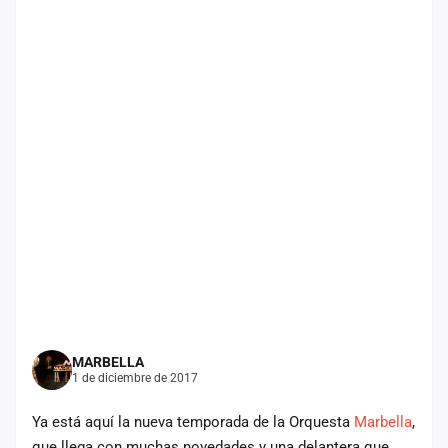
Mapa
de
fiestas
Componentes
Fichajes
Agencias
Rankings
Vídeos
Anuncios
MARBELLA
1 de diciembre de 2017
Iniciar
sesión
Ya está aquí la nueva temporada de la Orquesta
Marbella
,
Crear
que llega con muchas novedades y una delantera que