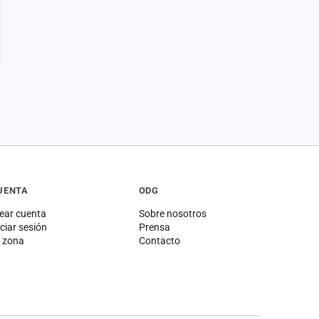
UENTA
ODG
ear cuenta
Sobre nosotros
iciar sesión
Prensa
 zona
Contacto