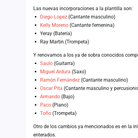
Fichajes
Las nuevas incorporaciones a la plantilla son:
Diego Lopez
(Cantante masculino)
Agencias
Kelly Moreno
(Cantante femenina)
Rankings
Yeray (Batería)
Vídeos
Ray Martin (Trompeta)
Anuncios
Y renovamos a los ya de sobra conocidos comp
Saulo
(Guitarra)
Iniciar sesión
Miguel Ardura
(Saxo)
Ramón Fernández
(Cantante masculino)
Crear cuenta
Oscar Pita
(Cantante masculino y percusioni
Administración
Armando
(Bajo)
Paco
(Piano)
Contacto
Toño
(Trompeta)
Otro de los cambios ya mencionados es en la inf
enterados.