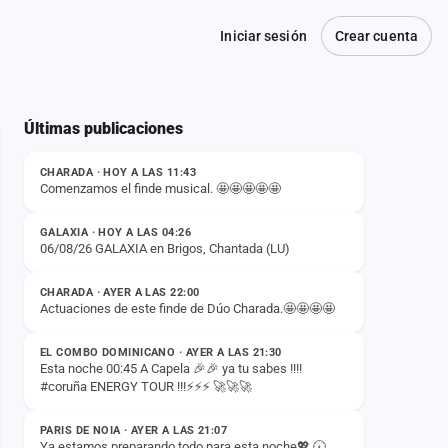
Iniciar sesión
Crear cuenta
Últimas publicaciones
ESTADO
CHARADA · HOY A LAS 11:43
Comenzamos el finde musical. 🤩🤩🤩🤩🤩
ESTADO
GALAXIA · HOY A LAS 04:26
06/08/26 GALAXIA en Brigos, Chantada (LU)
ESTADO
CHARADA · AYER A LAS 22:00
Actuaciones de este finde de Dúo Charada.🤩🤩🤩🤩
ESTADO
EL COMBO DOMINICANO · AYER A LAS 21:30
Esta noche 00:45 A Capela 🎉🎉 ya tu sabes !!!!
#coruña ENERGY TOUR !!!⚡️⚡️⚡️ 🚀🚀🚀
ESTADO
PARIS DE NOIA · AYER A LAS 21:07
Ya estamos preparando todo para esta noche💖 🕢