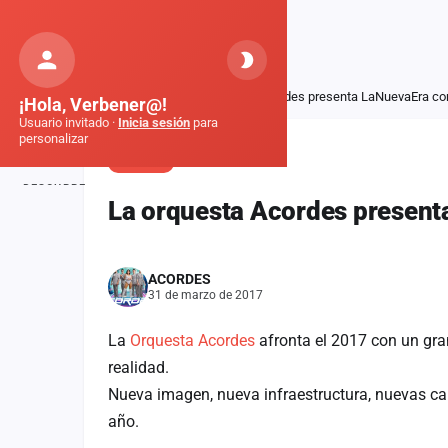
Orquestas
de Galicia
Inicio
Noticias
La orquesta Acordes presenta LaNuevaEra co
¡Hola, Verbener@!
Usuario invitado ·
Inicia sesión
para
personalizar
NOTICIA
DESCUBRE
La orquesta Acordes present
Inicio
Noticias
ACORDES
31 de marzo de 2017
Formaciones
La
Orquesta Acordes
afronta el 2017 con un gra
Fiestas
realidad.
Mapa de fiestas
Nueva imagen, nueva infraestructura, nuevas c
año.
Componentes