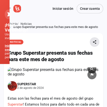
Iniciar sesión
Crear cuenta
Inicio
Noticias
¡Hola,
Atrás
Grupo Superstar presenta sus fechas para este mes de agosto
Verbener@!
Usuario
invitado
·
NOTICIA
Inicia
sesión
Grupo Superstar presenta sus fechas
para
personalizar
para este mes de agosto
Inicio
Noticias
SUPERSTAR
2 de agosto de 2024
Formaciones
Estas son las fechas para el mes de agosto del grupo
Fiestas
Superstar
! Estamos listos para darlo todo en cada una de