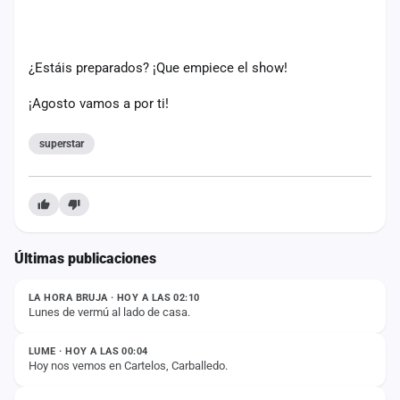
cuenta
Administración
¿Estáis preparados? ¡
Que empiece el show!
Contacto
¡Agosto vamos a por ti!
superstar
Últimas publicaciones
ESTADO
LA HORA BRUJA · HOY A LAS 02:10
Lunes de vermú al lado de casa.
ESTADO
LUME · HOY A LAS 00:04
Hoy nos vemos en Cartelos, Carballedo.
ESTADO