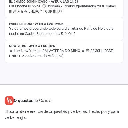
EL COMBO DOMINICANO · AYER A LAS 21:33
Esta noche !!!! 22:30 🕥 Sobrada - Tomiño #pontevedra Ya tu sabes
!!! 🎉🎉🔥🔥 ENERGY TOUR !!!⚡️⚡️⚡️
ESTADO
PARIS DE NOIA · AYER A LAS 19:59
Ya estamos preparando todo para disfrutar de París de Noia esta
noche en Castro Riberas de Lea💖 🕚0:45
ESTADO
NEW YORK · AYER A LAS 18:40
🔥 Hoy New York en SALVATERRA DO MIÑO 🔥 ⏰ 22:30H · PASE
ÚNICO 📍 Salvaterra do Miño (PO)
Orquestas
de Galicia
El portal de referencia de orquestas y verbenas. Hecho por y para
verbener@s.