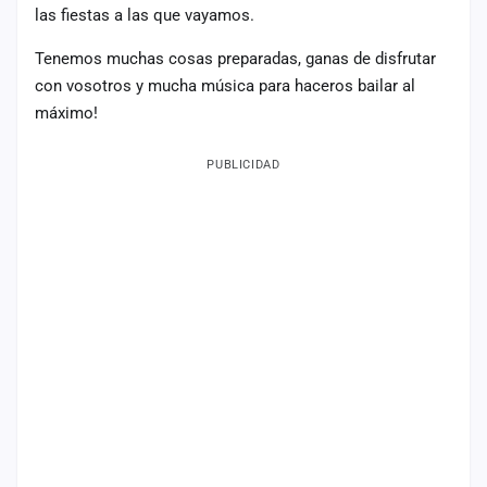
las fiestas a las que vayamos.
Mapa
de
Tenemos muchas cosas preparadas, ganas de disfrutar
fiestas
con vosotros y mucha música para haceros bailar al
Componentes
máximo!
Fichajes
PUBLICIDAD
Agencias
Rankings
Vídeos
Anuncios
Iniciar
sesión
Crear