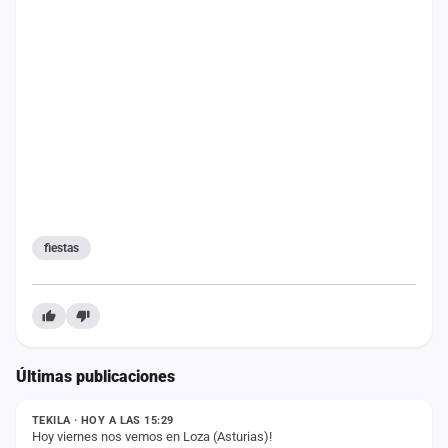
fiestas
Últimas publicaciones
ESTADO
TEKILA · HOY A LAS 15:29
Hoy viernes nos vemos en Loza (Asturias)!
ESTADO