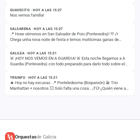
SUAVECITO · HOY A LAS 15:27
Nos vemos familia!
ESTADO
SALSARENA · HOY A LAS 15:27
📍 Hoxe vémonos en San Salvador de Poio (Pontevedra)! 💛🎶
Chega unha nova noite de festa e temos moitísimas ganas de
ESTADO
compartila con todos vós. ✨ 🤝 Nesta ocasión,…
GALILEA · HOY A LAS 15:21
🚨 ¡HOY NOS VEMOS EN A GUARDIA! 🚨 Esta noche llegamos a A
Guardia (Pontevedra) con todo preparado para darlo todo sobre el
ESTADO
escenario. 🔥🎶 ¡Os esperamos para…
TRIUNFO · HOY A LAS 15:21
🔥 Hoy no hay excusas. 📍 Ponteledesma (Boqueixón) 🎤 Trio
Manhattan + nosotros 💥 Solo falta una cosa… ¡TÚ! ¿Quién viene a
darlo todo? 👇🎉
Orquestas
de Galicia