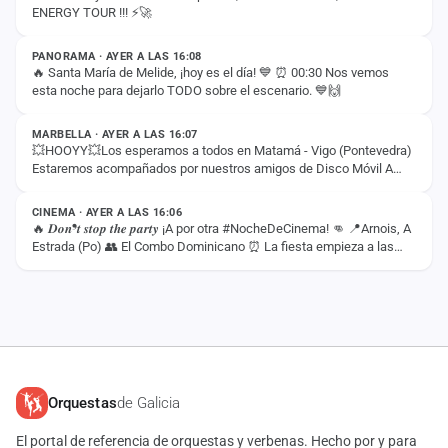
ENERGY TOUR !!! ⚡️🚀
ESTADO
PANORAMA · AYER A LAS 16:08
🔥 Santa María de Melide, ¡hoy es el día! 💙 ⏰ 00:30 Nos vemos
esta noche para dejarlo TODO sobre el escenario. 💙🙌
ESTADO
MARBELLA · AYER A LAS 16:07
💥HOOYY💥Los esperamos a todos en Matamá - Vigo (Pontevedra)
Estaremos acompañados por nuestros amigos de Disco Móvil A
ESTADO
Gramola 🎶 💥 Tenemos la llave 🗝…
CINEMA · AYER A LAS 16:06
🔥 𝑫𝒐𝒏❜𝒕 𝒔𝒕𝒐𝒑 𝒕𝒉𝒆 𝒑𝒂𝒓𝒕𝒚 ¡A por otra #NocheDeCinema! 👊 📍Arnois, A
Estrada (Po) 👥 El Combo Dominicano ⏰ La fiesta empieza a las
22:30
Orquestas
de Galicia
El portal de referencia de orquestas y verbenas. Hecho por y para