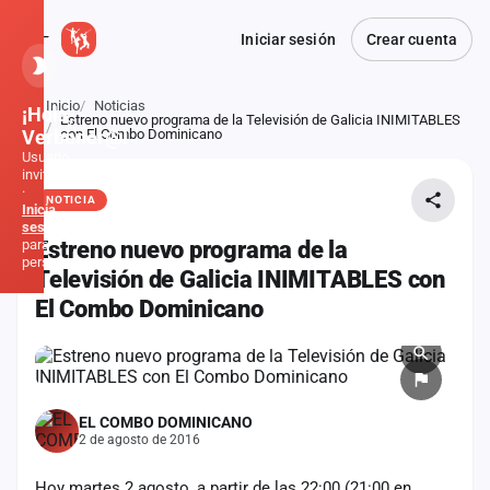
Iniciar sesión
Crear cuenta
Inicio
Noticias
¡Hola,
Estreno nuevo programa de la Televisión de Galicia INIMITABLES
Atrás
Verbener@!
con El Combo Dominicano
Usuario
invitado
·
NOTICIA
Inicia
sesión
para
Estreno nuevo programa de la
personalizar
Televisión de Galicia INIMITABLES con
El Combo Dominicano
Inicio
Noticias
EL COMBO DOMINICANO
Formaciones
2 de agosto de 2016
Fiestas
Hoy martes 2 agosto, a partir de las 22:00 (21:00 en