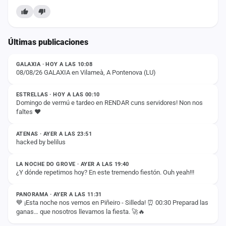
Últimas publicaciones
ESTADO
GALAXIA · HOY A LAS 10:08
08/08/26 GALAXIA en Vilameà, A Pontenova (LU)
ESTADO
ESTRELLAS · HOY A LAS 00:10
Domingo de vermú e tardeo en RENDAR cuns servidores! Non nos
faltes ❤️
ESTADO
ATENAS · AYER A LAS 23:51
hacked by belilus
ESTADO
LA NOCHE DO GROVE · AYER A LAS 19:40
¿Y dónde repetimos hoy? En este tremendo fiestón. Ouh yeah!!!
ESTADO
PANORAMA · AYER A LAS 11:31
💙 ¡Esta noche nos vemos en Piñeiro - Silleda! ⏰ 00:30 Preparad las
ganas… que nosotros llevamos la fiesta. 🚀🔥