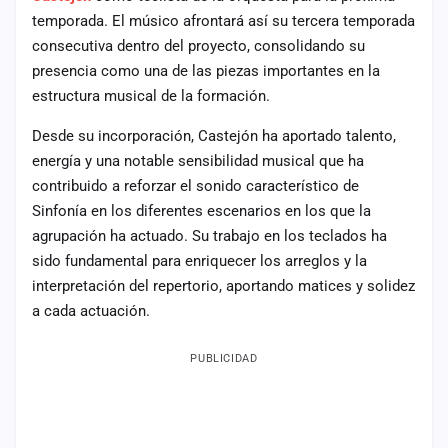
temporada. El músico afrontará así su tercera temporada
Mapa
de
consecutiva dentro del proyecto, consolidando su
fiestas
presencia como una de las piezas importantes en la
estructura musical de la formación.
Componentes
Desde su incorporación, Castejón ha aportado talento,
Fichajes
energía y una notable sensibilidad musical que ha
contribuido a reforzar el sonido característico de
Agencias
Sinfonía en los diferentes escenarios en los que la
agrupación ha actuado. Su trabajo en los teclados ha
Rankings
sido fundamental para enriquecer los arreglos y la
interpretación del repertorio, aportando matices y solidez
Vídeos
a cada actuación.
Anuncios
PUBLICIDAD
Iniciar
sesión
Crear