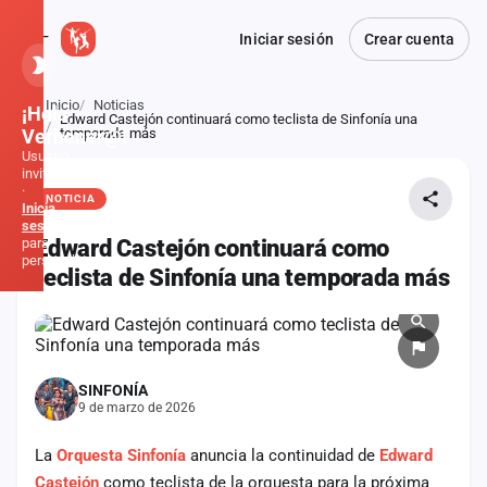
Iniciar sesión
Crear cuenta
Inicio
Noticias
¡Hola,
Edward Castejón continuará como teclista de Sinfonía una
Atrás
Verbener@!
temporada más
Usuario
invitado
·
NOTICIA
Inicia
sesión
para
Edward Castejón continuará como
personalizar
teclista de Sinfonía una temporada más
Inicio
Noticias
SINFONÍA
9 de marzo de 2026
Formaciones
La
Orquesta Sinfonía
anuncia la continuidad de
Edward
Fiestas
Castejón
como teclista de la orquesta para la próxima